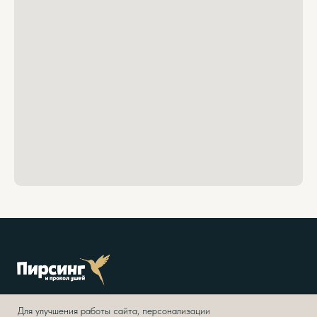
Уши
Нос
Губы, рот и лицо
Тело
Для улучшения работы сайта, персонализации